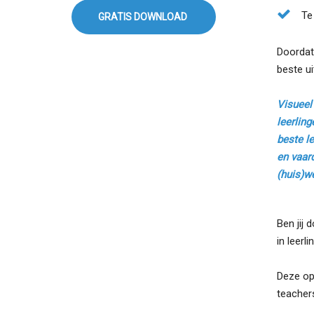
Te
GRATIS DOWNLOAD
Doordat 
beste ui
Visueel
leerling
beste le
en vaar
(huis)w
Ben jij 
in leerl
Deze opl
teacher