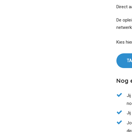
Direct 
De oplei
netwerk
Kies hie
TA
Nog e
Ji
no
Ji
Jo
di