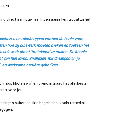
eren’.
ning direct aan jouw leerlingen aanreiken, zodat zij het
ia snellezen en mindmappen vormen de basis voor
 weten hoe zij huiswerk moeten maken en toetsen het
un huiswerk direct ‘toetsklaar’ te maken. De kennis
est van hun leven. Snellezen, mindmappen en je
l- en werkzame carrière gebruiken.
, mbo, hbo én wo) en breng jij graag het allerbeste
eren’ voor jou.
erlingen buiten de klas begeleiden, zoals remedial
dagogen.