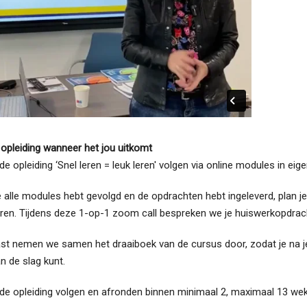
 opleiding wanneer het jou uitkomt
de opleiding ‘Snel leren = leuk leren' volgen via online modules in eige
e alle modules hebt gevolgd en de opdrachten hebt ingeleverd, plan 
ceren. Tijdens deze 1-op-1 zoom call bespreken we je huiswerkopdra
t nemen we samen het draaiboek van de cursus door, zodat je na je cer
an de slag kunt.
 de opleiding volgen en afronden binnen minimaal 2, maximaal 13 we