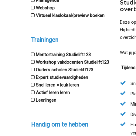
Planagenda
Studi
Webshop
over
Virtueel klaslokaal/preview boeken
Deze opl
Hij bied
overzich
Trainingen
Wat jij 
Mentortraining Studielift123
Workshop vakdocenten Studielift123
Tijdens 
Ouders scholen Studielift123
Expert studievaardigheden
Sn
Snel leren = leuk leren
Actief leren leren
Pl
Leerlingen
Mi
Di
Handig om te hebben
Hu
ve