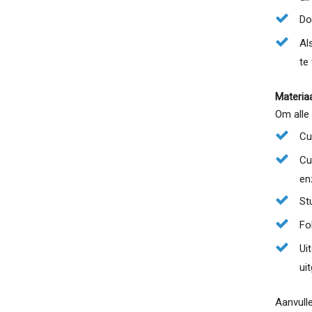
Do
Al
te
Materiaa
Om alle
Cu
Cu
en
Stu
Fo
Ui
ui
Aanvulle