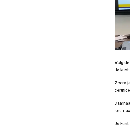
Volg de
Je kunt 
Zodra j
certifi
Daarnaas
leren’ a
Je kunt