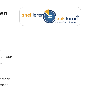
den
.
pen vaak
te
et meer
lessen