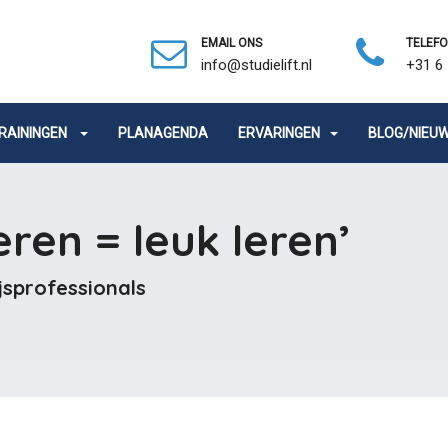
EMAIL ONS
TELEF
info@studielift.nl
+31 6 
RAININGEN
PLANAGENDA
ERVARINGEN
BLOG/NIEU
eren = leuk leren’
jsprofessionals