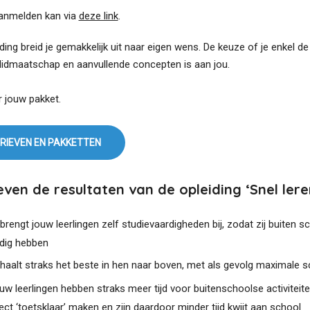
aanmelden kan via
deze link
.
ding breid je gemakkelijk uit naar eigen wens. De keuze of je enkel d
lidmaatschap en aanvullende concepten is aan jou.
r jouw pakket.
RIEVEN EN PAKKETTEN
ven de resultaten van de opleiding ‘Snel leren
j brengt jouw leerlingen zelf studievaardigheden bij, zodat zij buiten 
dig hebben
j haalt straks het beste in hen naar boven, met als gevolg maximale s
uw leerlingen hebben straks meer tijd voor buitenschoolse activiteit
rect ‘toetsklaar’ maken en zijn daardoor minder tijd kwijt aan school