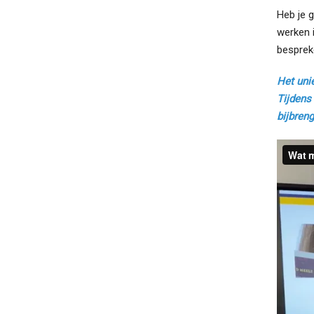
Heb je g
werken i
besprek
Het unie
Tijdens 
bijbreng