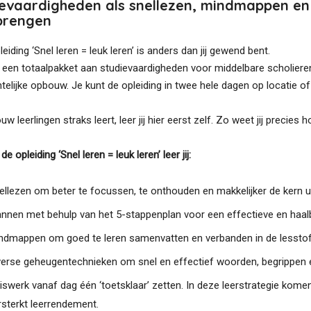
evaardigheden als snellezen, mindmappen en
brengen
eiding ‘Snel leren = leuk leren’ is anders dan jij gewend bent.
t een totaalpakket aan studievaardigheden voor middelbare scholiere
telijke opbouw. Je kunt de opleiding in twee hele dagen op locatie of 
jouw leerlingen straks leert, leer jij hier eerst zelf. Zo weet jij precies 
de opleiding ‘Snel leren = leuk leren’ leer jij:
ellezen om beter te focussen, te onthouden en makkelijker de kern ui
annen met behulp van het 5-stappenplan voor een effectieve en haalb
ndmappen om goed te leren samenvatten en verbanden in de lesstof
verse geheugentechnieken om snel en effectief woorden, begrippen
iswerk vanaf dag één ‘toetsklaar’ zetten. In deze leerstrategie k
rsterkt leerrendement.