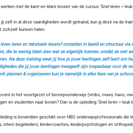
 werken met de kant-en-klare lessen van de cursus ‘Snel leren = leuk l
jij zelf in al deze vaardigheden wordt getraind, kun jij deze na de trai
t zichzelf kunnen halen.
 leren leren en tekstuele lesstof omzetten in beeld en structuur v
en, die te weinig laten zien wat ze eigenlijk kunnen, omdat ze niet
ren. Na deze training weet jij hoe je jouw leerlingen zelf leert om h
digheden die jij jouw leerlingen meegeeft zijn toepasbaar voor de r
erk plannen & organiseren kun je namelijk in elke fase van je schoo
docent in het voortgezet of beroepsonderwijs (vmbo, mavo, havo, vwo
ingen en studenten naar boven? Dan is de opleiding ‘Snel leren = leuk l
eiding is bovendien geschikt voor HBO onderwijsprofessionals die le
s, intern begeleiders, kindercoaches, kinderpsychologen en orthope