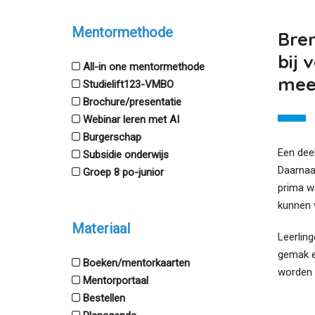
Mentormethode
Bren
bij 
All-in one mentormethode
meer
Studielift123-VMBO
Brochure/presentatie
Webinar leren met AI
Burgerschap
Een deel
Subsidie onderwijs
Daarnaas
Groep 8 po-junior
prima w
kunnen 
Materiaal
Leerlin
gemak e
Boeken/mentorkaarten
worden 
Mentorportaal
Bestellen