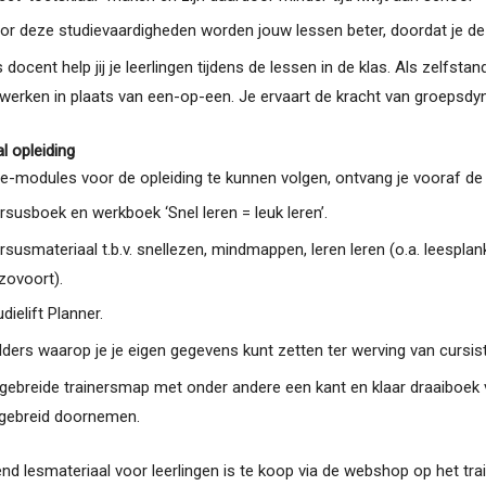
or deze studievaardigheden worden jouw lessen beter, doordat je de j
s docent help jij je leerlingen tijdens de lessen in de klas. Als zelfsta
 werken in plaats van een-op-een. Je ervaart de kracht van groepsdyn
l opleiding
 e-modules voor de opleiding te kunnen volgen, ontvang je vooraf de
rsusboek en werkboek ‘Snel leren = leuk leren’.
rsusmateriaal t.b.v. snellezen, mindmappen, leren leren (o.a. leespla
zovoort).
dielift Planner.
lders waarop je je eigen gegevens kunt zetten ter werving van cursis
tgebreide trainersmap met onder andere een kant en klaar draaiboek 
tgebreid doornemen.
nd lesmateriaal voor leerlingen is te koop via de webshop op het trai