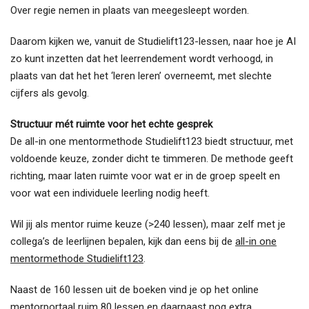
Over regie nemen in plaats van meegesleept worden.
Daarom kijken we, vanuit de Studielift123-lessen, naar hoe je AI
zo kunt inzetten dat het leerrendement wordt verhoogd, in
plaats van dat het het ‘leren leren’ overneemt, met slechte
cijfers als gevolg.
Structuur mét ruimte voor het echte gesprek
De all-in one mentormethode Studielift123 biedt structuur, met
voldoende keuze, zonder dicht te timmeren. De methode geeft
richting, maar laten ruimte voor wat er in de groep speelt en
voor wat een individuele leerling nodig heeft.
Wil jij als mentor ruime keuze (>240 lessen), maar zelf met je
collega’s de leerlijnen bepalen, kijk dan eens bij de
all-in one
mentormethode Studielift123
.
Naast de 160 lessen uit de boeken vind je op het online
mentorportaal ruim 80 lessen en daarnaast nog extra