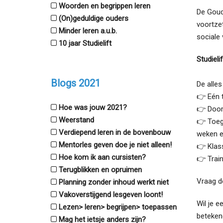
Woorden en begrippen leren
De Goude
(On)geduldige ouders
voortze
Minder leren a.u.b.
sociale 
10 jaar Studielift
Studieli
Blogs 2021
De alles
👉 Eén 
Hoe was jouw 2021?
👉 Doorl
Weerstand
👉 Toeg
Verdiepend leren in de bovenbouw
weken en
Mentorles geven doe je niet alleen!
👉 Klass
Hoe kom ik aan cursisten?
👉 Train
Terugblikken en opruimen
Vraag de
Planning zonder inhoud werkt niet
Vakoverstijgend lesgeven loont!
Wil je 
Lezen> leren> begrijpen> toepassen
betekene
Mag het ietsje anders zijn?