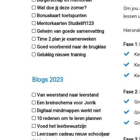
Burgerschap en mentoraat
Wat doe jij deze zomer?
Om jou 
Bonuskaart toetspunten
lessen u
Mentorkaarten Studielift123
Hierond
Geheim van goede samenvatting
Time 2 plan je examenweken
Fase 1: 
Goed voorbereid naar de brugklas
Ke
Gelukkig nieuwe training
Ke
Ke
Blogs 2023
Fase 2:
Van weerstand naar leerstand
Gr
Een breinschema voor Jorrik
Digitaal mindmappen werkt niet
Gr
10 redenen om te leren plannen
Gr
Voed het leerbewustzijn
Leerzaam cadeau nieuw schooljaar
Fase 3: