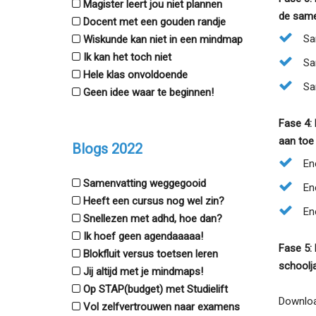
Magister leert jou niet plannen
de same
Docent met een gouden randje
Sa
Wiskunde kan niet in een mindmap
Ik kan het toch niet
Sa
Hele klas onvoldoende
Sa
Geen idee waar te beginnen!
Fase 4: 
aan toe 
Blogs 2022
En
Samenvatting weggegooid
En
Heeft een cursus nog wel zin?
En
Snellezen met adhd, hoe dan?
Ik hoef geen agendaaaaa!
Fase 5: 
Blokfluit versus toetsen leren
schoolj
Jij altijd met je mindmaps!
Op STAP(budget) met Studielift
Downloa
Vol zelfvertrouwen naar examens