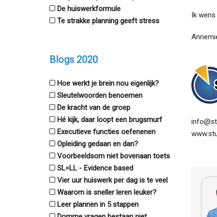
De huiswerkformule
Ik wens 
Te strakke planning geeft stress
Annemie
Blogs 2020
Hoe werkt je brein nou eigenlijk?
Sleutelwoorden benoemen
De kracht van de groep
Hé kijk, daar loopt een brugsmurf
info@stu
Executieve functies oefenenen
www.stud
Opleiding gedaan en dan?
Voorbeeldsom niet bovenaan toets
SL=LL - Evidence based
Vier uur huiswerk per dag is te veel
Waarom is sneller leren leuker?
Leer plannen in 5 stappen
Domme vragen bestaan niet