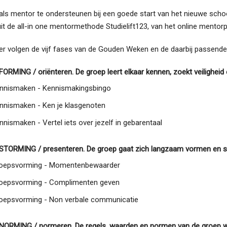
als mentor te ondersteunen bij een goede start van het nieuwe schoo
it de all-in one mentormethode Studielift123, van het online mentor
er volgen de vijf fases van de Gouden Weken en de daarbij passend
FORMING / oriënteren. De groep leert elkaar kennen, zoekt veiligheid 
nnismaken - Kennismakingsbingo
nnismaken - Ken je klasgenoten
nnismaken - Vertel iets over jezelf in gebarentaal
 STORMING / presenteren. De groep gaat zich langzaam vormen en spli
oepsvorming - Momentenbewaarder
oepsvorming - Complimenten geven
oepsvorming - Non verbale communicatie
 NORMING / normeren. De regels, waarden en normen van de groep word