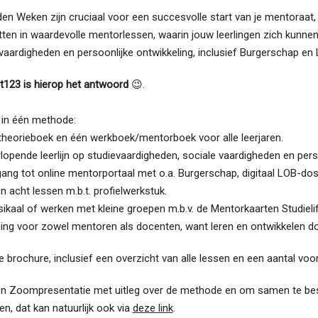
n Weken zijn cruciaal voor een succesvolle start van je mentoraat, 
tten in waardevolle mentorlessen, waarin jouw leerlingen zich kunne
vaardigheden en persoonlijke ontwikkeling, inclusief Burgerschap en
ft123 is hierop het antwoord
😉.
 in één methode:
theorieboek en één werkboek/mentorboek voor alle leerjaren.
opende leerlijn op studievaardigheden, sociale vaardigheden en perso
ang tot online mentorportaal met o.a. Burgerschap, digitaal LOB-do
 acht lessen m.b.t. profielwerkstuk.
ikaal of werken met kleine groepen m.b.v. de Mentorkaarten Studieli
ing voor zowel mentoren als docenten, want leren en ontwikkelen doe 
 brochure, inclusief een overzicht van alle lessen en een aantal vo
een Zoompresentatie met uitleg over de methode en om samen te bespr
n, dat kan natuurlijk ook via
deze link
.