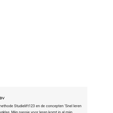
 BV
rmethode Studielift123 en de concepten ‘Snel leren
ugklas. Mijn passie voor leren komt in al mijn