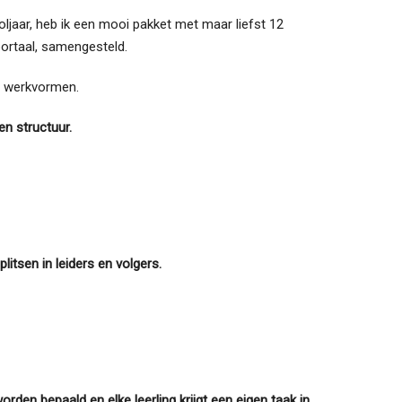
ljaar, heb ik een mooi pakket met maar liefst 12
portaal, samengesteld.
e werkvormen.
en structuur.
tsen in leiders en volgers.
en bepaald en elke leerling krijgt een eigen taak in