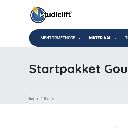
MENTORMETHODE
MATERIAAL
T
Startpakket Go
Index
Blogs