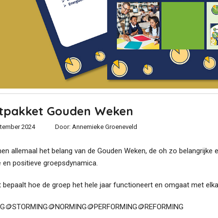
rtpakket Gouden Weken
tember 2024
Door:
Annemieke Groeneveld
en allemaal het belang van de Gouden Weken, de oh zo belangrijke
e en positieve groepsdynamica.
t bepaalt hoe de groep het hele jaar functioneert en omgaat met elka
G🪙STORMING🪙NORMING🪙PERFORMING🪙REFORMING