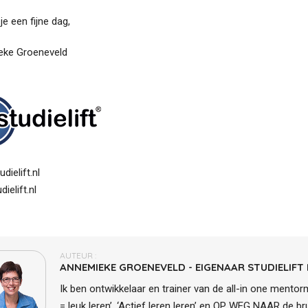
je een fijne dag,
ke Groeneveld
dielift.nl
ielift.nl
AUTEUR :
ANNEMIEKE GROENEVELD - EIGENAAR STUDIELIFT
Ik ben ontwikkelaar en trainer van de all-in one mento
= leuk leren’, ‘Actief leren leren’ en OP WEG NAAR de br