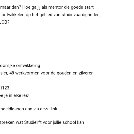
maar dan? Hoe ga jij als mentor die goede start
n ontwikkelen op het gebied van studievaardigheden,
 LOB?
onlijke ontwikkeling.
ssier, 48 werkvormen voor de gouden en zilveren
ft123.
je in élke les!
orbeeldlessen aan via
deze link
.
eken wat Studielift voor jullie school kan