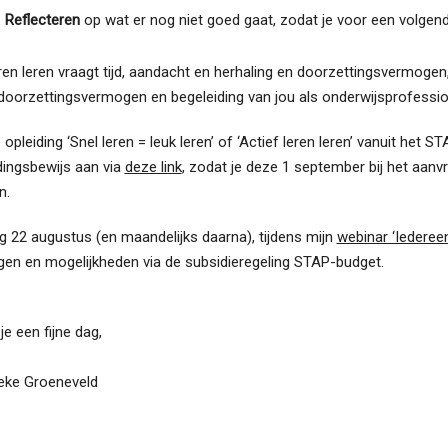
.
Reflecteren
op wat er nog niet goed gaat, zodat je voor een volgen
en leren vraagt tijd, aandacht en herhaling en doorzettingsvermogen, d
 doorzettingsvermogen en begeleiding van jou als onderwijsprofessio
e opleiding ‘Snel leren = leuk leren’ of ‘Actief leren leren’ vanuit het
ingsbewijs aan via
deze link
, zodat je deze 1 september bij het aanv
n.
 22 augustus (en maandelijks daarna), tijdens mijn
webinar ‘Iedereen
ngen en mogelijkheden via de subsidieregeling STAP-budget.
je een fijne dag,
ke Groeneveld