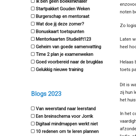
Ik ben geen boekenknaller
enzovoor
Startpakket Gouden Weken
noten b
Burgerschap en mentoraat
Wat doe jij deze zomer?
Zo logis
Bonuskaart toetspunten
Mentorkaarten Studielift123
Laten w
Geheim van goede samenvatting
heel ho
Time 2 plan je examenweken
Goed voorbereid naar de brugklas
Helaas 
Gelukkig nieuwe training
toets pa
Dit is w
zij hun 
Blogs 2023
het hui
Van weerstand naar leerstand
In het c
Een breinschema voor Jorrik
vaardigh
Digitaal mindmappen werkt niet
afzonde
10 redenen om te leren plannen