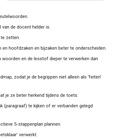
leutelwoorden.
l van de docent helder is.
te zetten.
n en hoofdzaken en bijzaken beter te onderscheiden.
en woorden en de lesstof dieper te verwerken dan
ap, zodat je de begrippen niet alleen als ‘feiten’
t je ze beter herkend tijdens de toets.
tak (paragraaf) te kijken of er verbanden gelegd
fectieve 5-stappenplan plannen.
oetsklaar’ verwerkt.