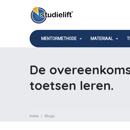
MENTORMETHODE
MATERIAAL
T
De overeenkomst 
toetsen leren.
Index
Blogs