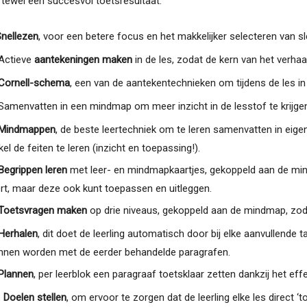
oftewel een succesvol toetsresultaat:
nellezen
, voor een betere focus en het makkelijker selecteren van s
 Actieve
aantekeningen maken
in de les, zodat de kern van het verhaa
Cornell-schema
, een van de aantekentechnieken om tijdens de les in 
 Samenvatten in een mindmap om meer inzicht in de lesstof te krijge
Mindmappen
, de beste leertechniek om te leren samenvatten in eig
kel de feiten te leren (inzicht en toepassing!).
Begrippen leren
met leer- en mindmapkaartjes, gekoppeld aan de mindm
ert, maar deze ook kunt toepassen en uitleggen.
Toetsvragen maken
op drie niveaus, gekoppeld aan de mindmap, zoda
Herhalen
, dit doet de leerling automatisch door bij elke aanvullende 
nnen worden met de eerder behandelde paragrafen.
Plannen
, per leerblok een paragraaf toetsklaar zetten dankzij het ef
.
Doelen stellen
, om ervoor te zorgen dat de leerling elke les direct ‘t