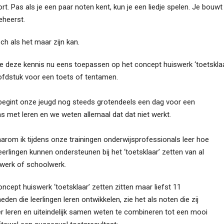
t. Pas als je een paar noten kent, kun je een liedje spelen. Je bouwt
eheerst.
ch als het maar zijn kan.
e deze kennis nu eens toepassen op het concept huiswerk ‘toetsklaa
ofdstuk voor een toets of tentamen.
begint onze jeugd nog steeds grotendeels een dag voor een
s met leren en we weten allemaal dat dat niet werkt.
aarom ik tijdens onze trainingen onderwijsprofessionals leer hoe
leerlingen kunnen ondersteunen bij het ‘toetsklaar’ zetten van al
swerk of schoolwerk.
oncept huiswerk ‘toetsklaar’ zetten zitten maar liefst 11
eden die leerlingen leren ontwikkelen, zie het als noten die zij
r leren en uiteindelijk samen weten te combineren tot een mooi