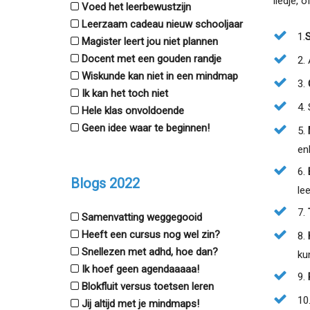
liedje, 
Voed het leerbewustzijn
Leerzaam cadeau nieuw schooljaar
1.
S
Magister leert jou niet plannen
Docent met een gouden randje
2.
Wiskunde kan niet in een mindmap
3.
Ik kan het toch niet
4.
Hele klas onvoldoende
Geen idee waar te beginnen!
5.
en
6.
Blogs 2022
le
7.
Samenvatting weggegooid
Heeft een cursus nog wel zin?
8.
Snellezen met adhd, hoe dan?
ku
Ik hoef geen agendaaaaa!
9.
Blokfluit versus toetsen leren
10
Jij altijd met je mindmaps!