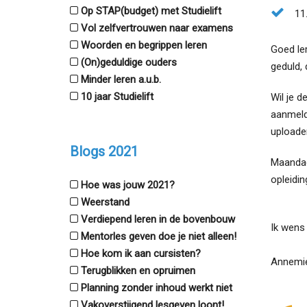
Op STAP(budget) met Studielift
11
Vol zelfvertrouwen naar examens
Woorden en begrippen leren
Goed ler
(On)geduldige ouders
geduld,
Minder leren a.u.b.
10 jaar Studielift
Wil je d
aanmeld
uploade
Blogs 2021
Maandag
opleidi
Hoe was jouw 2021?
Weerstand
Verdiepend leren in de bovenbouw
Ik wens 
Mentorles geven doe je niet alleen!
Hoe kom ik aan cursisten?
Annemie
Terugblikken en opruimen
Planning zonder inhoud werkt niet
Vakoverstijgend lesgeven loont!