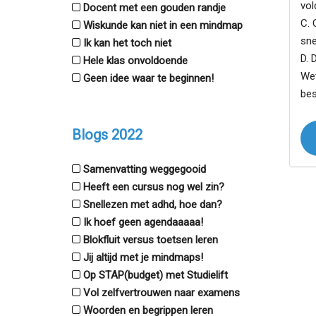
vol
Docent met een gouden randje
C. 
Wiskunde kan niet in een mindmap
sne
Ik kan het toch niet
D. 
Hele klas onvoldoende
Wet
Geen idee waar te beginnen!
bes
Blogs 2022
Samenvatting weggegooid
Heeft een cursus nog wel zin?
Snellezen met adhd, hoe dan?
Ik hoef geen agendaaaaa!
Blokfluit versus toetsen leren
Jij altijd met je mindmaps!
Op STAP(budget) met Studielift
Vol zelfvertrouwen naar examens
Woorden en begrippen leren