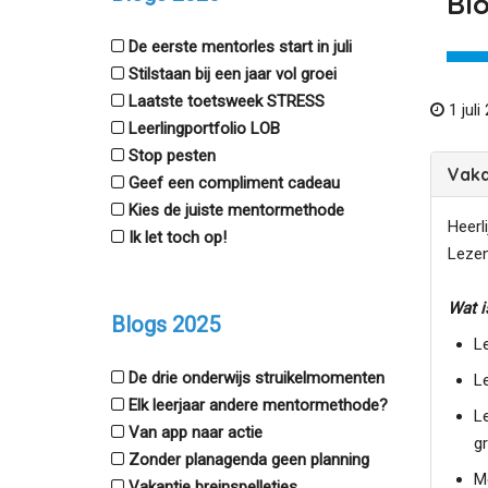
Bl
De eerste mentorles start in juli
Stilstaan bij een jaar vol groei
Laatste toetsweek STRESS
1 juli
Leerlingportfolio LOB
Stop pesten
Vaka
Geef een compliment cadeau
Kies de juiste mentormethode
Heerli
Ik let toch op!
Lezen?
Wat i
Blogs 2025
L
De drie onderwijs struikelmomenten
Le
Elk leerjaar andere mentormethode?
L
Van app naar actie
gr
Zonder planagenda geen planning
Me
Vakantie breinspelletjes