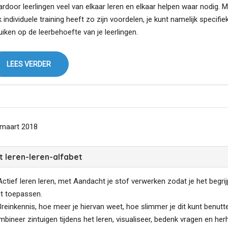
rdoor leerlingen veel van elkaar leren en elkaar helpen waar nodig. 
 individuele training heeft zo zijn voordelen, je kunt namelijk specifie
uiken op de leerbehoefte van je leerlingen.
LEES VERDER
maart 2018
t leren-leren-alfabet
Actief leren leren, met Aandacht je stof verwerken zodat je het begrij
t toepassen.
Breinkennis, hoe meer je hiervan weet, hoe slimmer je dit kunt benutt
bineer zintuigen tijdens het leren, visualiseer, bedenk vragen en her