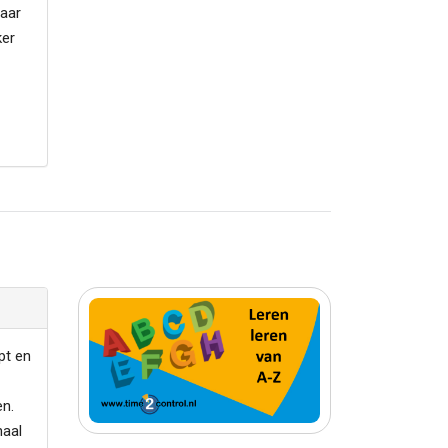
Maar
ker
pt en
en.
haal