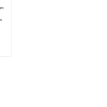
 en
n.